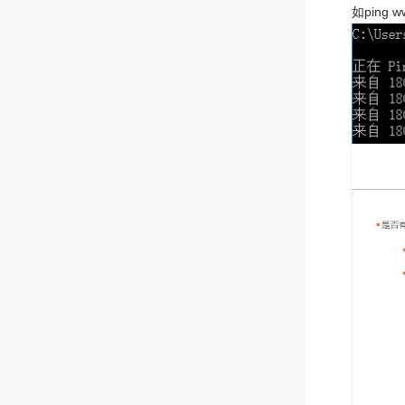
如ping w