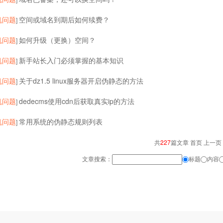
机问题
空间或域名到期后如何续费？
]
机问题
如何升级（更换）空间？
]
机问题
新手站长入门必须掌握的基本知识
]
机问题
关于dz1.5 linux服务器开启伪静态的方法
]
机问题
dedecms使用cdn后获取真实ip的方法
]
机问题
常用系统的伪静态规则列表
]
共
227
篇文章 首页 上一页
文章搜索：
标题
内容