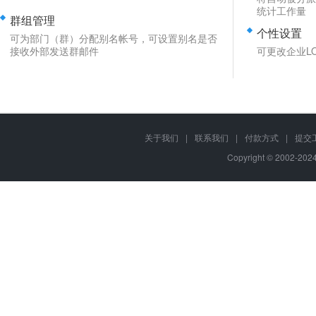
统计工作量
群组管理
个性设置
可为部门（群）分配别名帐号，可设置别名是否
接收外部发送群邮件
可更改企业L
关于我们
|
联系我们
|
付款方式
|
提交
Copyright © 2002-20