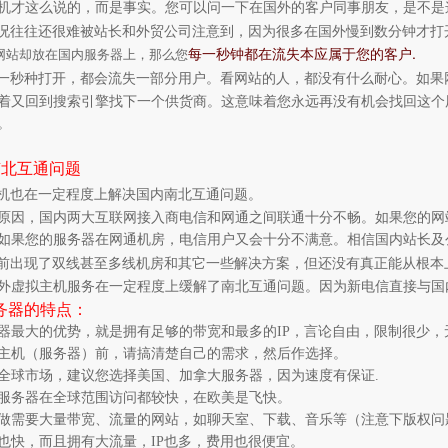
机才这么说的，而是事实。您可以问一下在国外的客户同事朋友，是不是
况往往还很难被站长和外贸公司注意到，因为很多在国外慢到数分钟才打
每一秒钟都在流失本应属于您的客户.
网站却放在国内服务器上，那么您
一秒种打开，都会流失一部分用户。看网站的人，都没有什么耐心。如果
着又回到搜索引擎找下一个供货商。这意味着您永远再没有机会找回这个
。
南北互通问题
机也在一定程度上解决国内南北互通问题。
原因，国内两大互联网接入商电信和网通之间联通十分不畅。如果您的网
如果您的服务器在网通机房，电信用户又会十分不满意。相信国内站长及
前出现了双线甚至多线机房和其它一些解决方案，但还没有真正能从根本
外虚拟主机服务在一定程度上缓解了南北互通问题。因为新电信直接与国
务器的特点：
器最大的优势，就是拥有足够的带宽和最多的
IP
，言论自由，限制很少，
主机（服务器）前，请搞清楚自己的需求，然后作选择。
全球市场，建议您选择美国、加拿大服务器，因为速度有保证
.
服务器在全球范围访问都较快，在欧美是飞快。
做需要大量带宽、流量的网站，如聊天室、下载、音乐等（注意下版权问
也快，而且拥有大流量，
IP
也多，费用也很便宜。