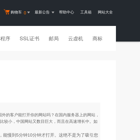
购物车
最新公告
帮助中心
工具箱
网站大全
0
小程序
SSL证书
邮局
云虚机
商标
国外的客户能打开你的网站吗？
在国内服务器上的网站，
比较小，中国网站又数目巨大，而且在高速增长中。如
，能慢到
分钟
分钟才打开。这绝不是为了吸引您
5
10