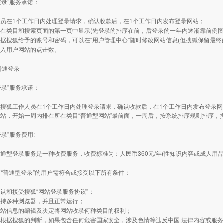
型登录”服务承诺：
人员在1个工作日内处理登录请求，确认收款后，在1个工作日内发布登录网站；
在类目和搜索页面的第一页中显示(先登录的排序在前，后登录的一年内逐渐靠前例图
据搜狐给予的账号和密码，可以在“用户管理中心”随时修改网站信息(但搜狐保留最
进入用户网站的点击数。
普通登录
型登录”服务承诺：
：搜狐工作人员在1个工作日内处理登录请求，确认收款后，在1个工作日内发布登录
站，开始一周内排在所在类目“普通型网站”最前面，一周后，按系统排序规则排序，
登录”服务费用:
登录服务是一种收费服务，收费标准为：人民币360元/年(性知识内容或成人用品网
申请“普通型登录”的用户需符合或接受以下所有条件：
认和接受搜狐“网站登录服务协议”；
支持多种浏览器，并且正常运行；
网站信息的编辑及决定将网站收录何种类目的权利；
，根据搜狐的判断，如果包含任何危害国家安全，涉及色情等违反中国 法律内容或服