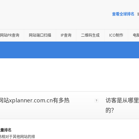
查看全球排名
网站PR查询
网站端口扫描
IP查询
二维码生成
ICO制作
电
站xplanner.com.cn有多热
访客是从哪里访问
的？
a流量排名
站相对于其他网站的排