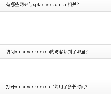
to
有哪些网站与xplanner.com.cn相关？
correct
for
any
biases.
The
more
traffic
a
访问xplanner.com.cn的访客都到了哪里？
site
gets,
the
more
data
we
have
打开xplanner.com.cn平均用了多长时间?
to
calculate
estimated
metrics.