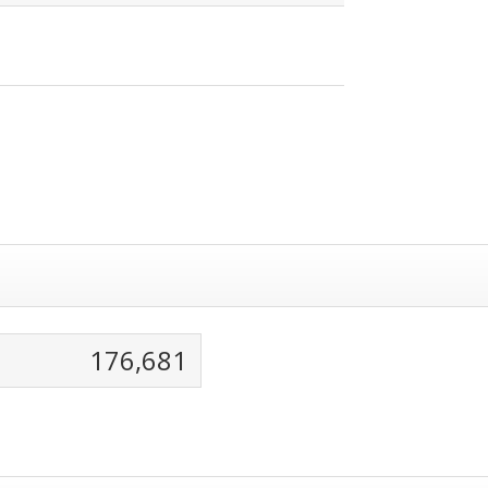
176,681
on