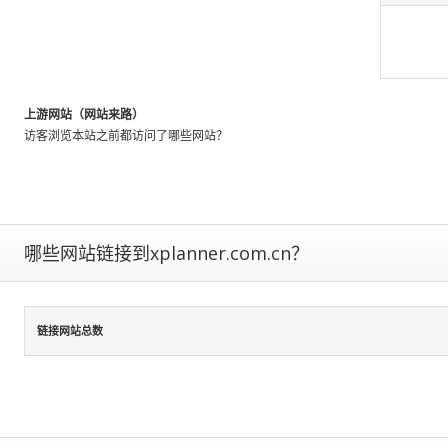
We
identify
these
patterns
by
上游网站（网站来路）
looking
访客浏览本站之前都访问了哪些网站？
at
the
activity
of
millions
of
哪些网站链接到xplanner.com.cn？
web
users
throughout
链接网站总数
the
world,
and
using
data
normalizati