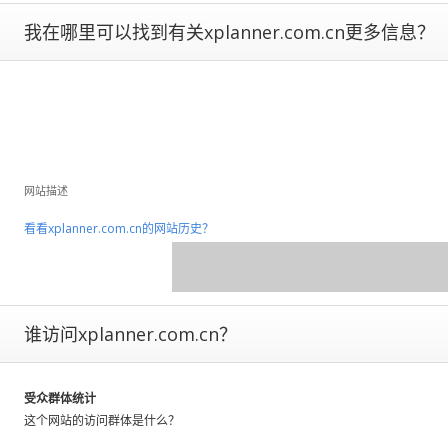
Estimates
are
我在哪里可以找到有关xplanner.com.cn更多信息？
more
reliable
the
closer
a
site
is
to
网站描述
being
看看xplanner.com.cn的网站历史？
ranked
#1.
Global
traffic
ranks
谁访问xplanner.com.cn？
of
100,000+
are
受众群体统计
subject
这个网站的访问群体是什么？
to
large