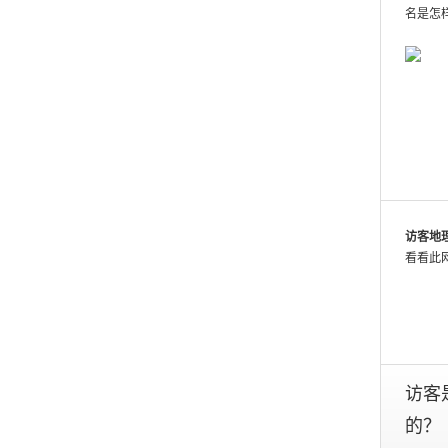
analytics
名是怎
and
publish
the
results.
For
these
sites,
we
show
estimated
metrics
访客地
based
看看此
on
traffic
patterns
across
the
web
访客是
as
的？
a
whole.