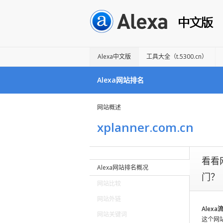
Alexa中文版
工具大全（t.5300.cn）
Alexa网站排名
网站概述
xplanner.com.cn
Not
看看网
all
Alexa网站排名概况
websites
门？
implement
网站比较
our
网站外链
on-
Alex
网站关键词
site
这个网