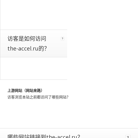
a
whole.
We
identify
these
patterns
访客是如何访问
by
the-accel.ru的？
looking
at
the
activity
of
millions
of
上游网站（网站来路）
web
访客浏览本站之前都访问了哪些网站？
users
throughout
the
world,
and
using
哪些网站链接到the-accel.ru？