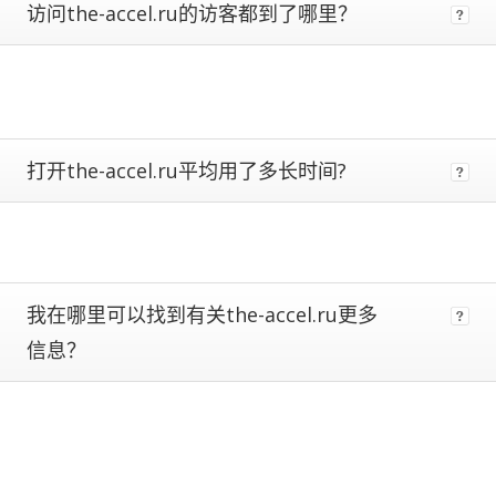
访问the-accel.ru的访客都到了哪里？
metrics.
Estimates
are
more
reliable
the
closer
打开the-accel.ru平均用了多长时间?
a
site
is
to
being
ranked
我在哪里可以找到有关the-accel.ru更多
#1.
Global
信息？
traffic
ranks
of
100,000+
are
subject