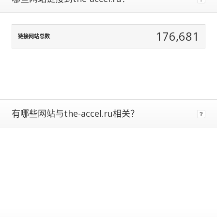
data
normalization
to
176,681
correct
链接网站总数
for
any
biases.
The
more
traffic
有哪些网站与the-accel.ru相关？
a
site
gets,
the
more
data
we
have
to
calculate
estimated