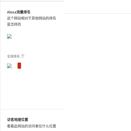
site
analytics
Alexa流量排名
and
这个网站相对于其他网站的排名
publish
是怎样的
the
results.
View Plans and Pricing
For
these
sites,
全球排名
we
show
estimated
metrics
based
on
traffic
patterns
across
the
访客地理位置
web
看看此网站的访问者在什么位置
as