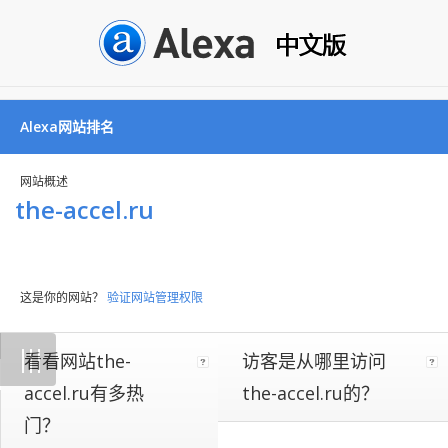
Alexa网站排名
网站概述
the-accel.ru
这是你的网站？
验证网站管理权限
Not
|
|
|
看看网站the-
访客是从哪里访问
all
websites
accel.ru有多热
the-accel.ru的？
implement
门？
our
on-