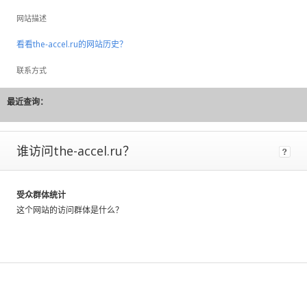
to
网站描述
large
fluctuations
看看the-accel.ru的网站历史？
and
should
联系方式
be
considered
最近查询：
rough
estimates.
谁访问the-accel.ru？
If
a
site
has
受众群体统计
Certified
这个网站的访问群体是什么？
Metrics
instead
of
estimated,
that
means