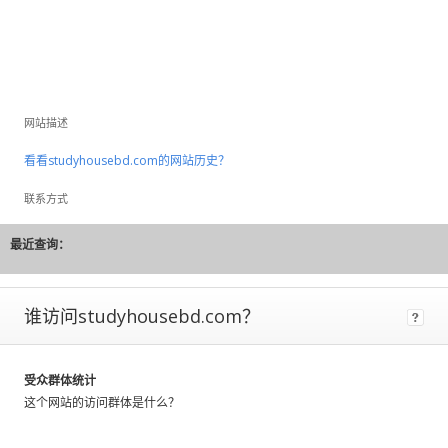
to
large
fluctuations
and
should
be
网站描述
considered
rough
看看studyhousebd.com的网站历史？
estimates.
联系方式
If
a
最近查询：
site
has
Certified
谁访问studyhousebd.com？
Metrics
instead
of
受众群体统计
estimated,
这个网站的访问群体是什么？
that
means