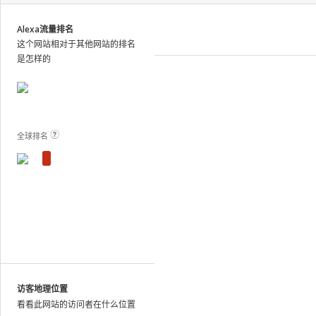
site
analytics
Alexa流量排名
and
这个网站相对于其他网站的排名
publish
是怎样的
the
results.
View Plans and Pricing
For
these
sites,
全球排名
we
show
estimated
metrics
based
on
traffic
patterns
across
the
访客地理位置
web
看看此网站的访问者在什么位置
as