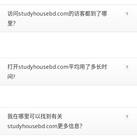
metrics.
Estimates
访问studyhousebd.com的访客都到了哪
are
里？
more
reliable
the
closer
a
site
is
打开studyhousebd.com平均用了多长时
to
间?
being
ranked
#1.
Global
traffic
ranks
of
我在哪里可以找到有关
100,000+
studyhousebd.com更多信息？
are
subject