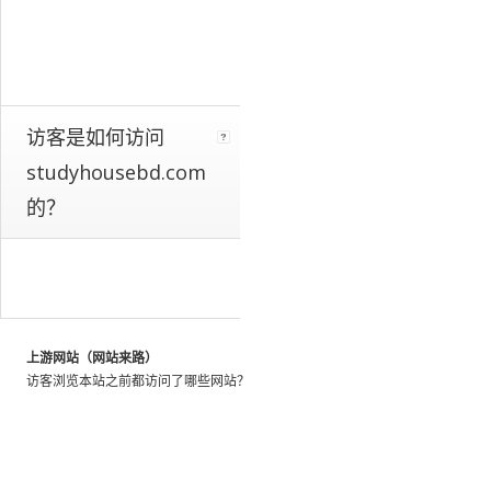
a
whole.
We
identify
these
patterns
访客是如何访问
by
studyhousebd.com
looking
at
的？
the
activity
of
millions
of
web
上游网站（网站来路）
users
访客浏览本站之前都访问了哪些网站？
throughout
the
world,
and
using