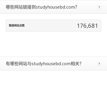
data
哪些网站链接到studyhousebd.com？
normalization
to
correct
for
176,681
链接网站总数
any
biases.
The
more
traffic
a
site
有哪些网站与studyhousebd.com相关？
gets,
the
more
data
we
have
to
calculate
estimated