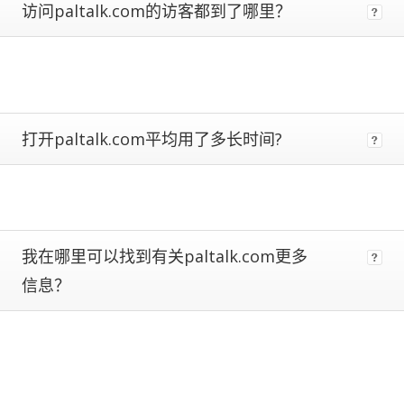
访问paltalk.com的访客都到了哪里？
metrics.
Estimates
are
more
reliable
the
closer
打开paltalk.com平均用了多长时间?
a
site
is
to
being
ranked
我在哪里可以找到有关paltalk.com更多
#1.
Global
信息？
traffic
ranks
of
100,000+
are
subject