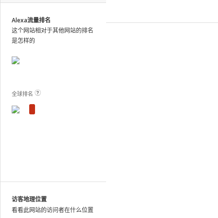
site
analytics
Alexa流量排名
and
这个网站相对于其他网站的排名
publish
是怎样的
the
results.
View Plans and Pricing
For
these
sites,
全球排名
we
show
estimated
metrics
based
on
traffic
patterns
across
the
访客地理位置
web
看看此网站的访问者在什么位置
as