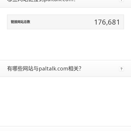
data
normalization
to
176,681
correct
链接网站总数
for
any
biases.
The
more
traffic
有哪些网站与paltalk.com相关？
a
site
gets,
the
more
data
we
have
to
calculate
estimated