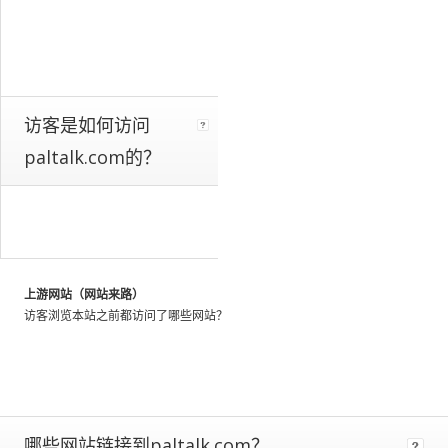
a
whole.
We
identify
these
patterns
访客是如何访问
by
paltalk.com的？
looking
at
the
activity
of
millions
of
上游网站（网站来路）
web
访客浏览本站之前都访问了哪些网站？
users
throughout
the
world,
and
using
哪些网站链接到paltalk.com？