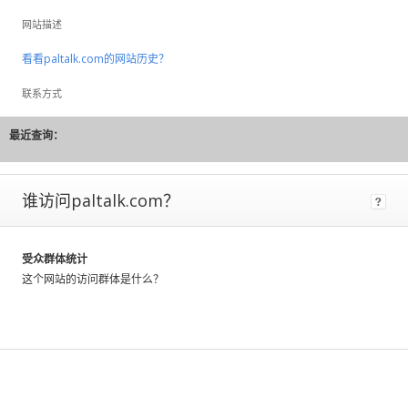
to
网站描述
large
fluctuations
看看paltalk.com的网站历史？
and
should
联系方式
be
considered
最近查询：
rough
estimates.
谁访问paltalk.com？
If
a
site
has
受众群体统计
Certified
这个网站的访问群体是什么？
Metrics
instead
of
estimated,
that
means