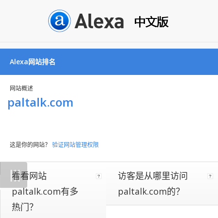
Alexa网站排名
网站概述
paltalk.com
这是你的网站？
验证网站管理权限
Not
|
|
|
看看网站
访客是从哪里访问
all
websites
paltalk.com有多
paltalk.com的？
implement
热门？
our
on-