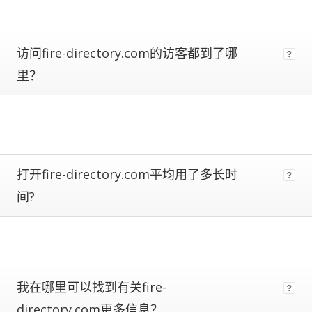
metrics.
Estimates
are
访问fire-directory.com的访客都到了哪
more
reliable
里？
the
closer
a
site
is
to
打开fire-directory.com平均用了多长时
being
ranked
间?
#1.
Global
traffic
ranks
of
100,000+
我在哪里可以找到有关fire-
are
subject
directory.com更多信息？