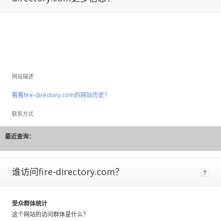
to
large
fluctuations
and
should
be
considered
网站描述
rough
estimates.
看看fire-directory.com的网站历史？
If
联系方式
a
site
最近查询：
has
Certified
Metrics
instead
谁访问fire-directory.com？
of
estimated,
that
受众群体统计
means
这个网站的访问群体是什么？