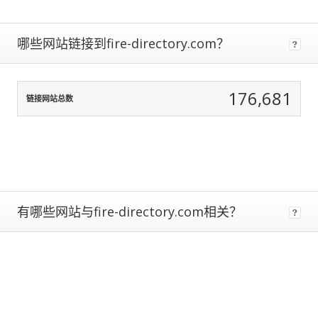
data
normalization
to
哪些网站链接到fire-directory.com？
correct
for
any
176,681
biases.
链接网站总数
The
more
traffic
a
site
gets,
有哪些网站与fire-directory.com相关？
the
more
data
we
have
to
calculate
estimated