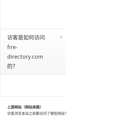
a
whole.
We
identify
these
patterns
访客是如何访问
by
fire-
looking
at
directory.com
the
的？
activity
of
millions
of
web
users
throughout
上游网站（网站来路）
the
访客浏览本站之前都访问了哪些网站？
world,
and
using