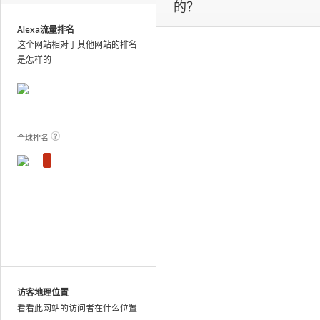
的？
site
analytics
Alexa流量排名
and
这个网站相对于其他网站的排名
publish
是怎样的
the
results.
View Plans and Pricing
For
these
sites,
全球排名
we
show
estimated
metrics
based
on
traffic
patterns
across
the
访客地理位置
web
看看此网站的访问者在什么位置
as