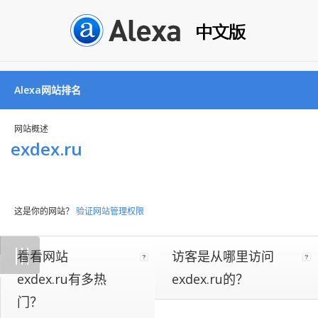
Alexa网站排名
网站概述
exdex.ru
这是你的网站？
验证网站管理权限
Not
|
|
|
看看网站
访客是从哪里访问
all
websites
exdex.ru有多热
exdex.ru的？
implement
门？
our
on-