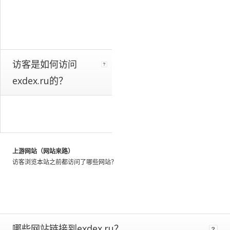
a
whole.
We
identify
these
patterns
访客是如何访问
by
exdex.ru的？
looking
at
the
activity
of
millions
of
上游网站（网站来路）
web
访客浏览本站之前都访问了哪些网站？
users
throughout
the
world,
and
using
哪些网站链接到exdex.ru？