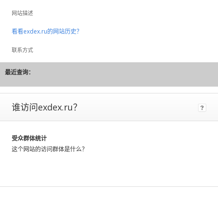
to
网站描述
large
fluctuations
看看exdex.ru的网站历史？
and
should
联系方式
be
considered
最近查询：
rough
estimates.
谁访问exdex.ru？
If
a
site
has
受众群体统计
Certified
这个网站的访问群体是什么？
Metrics
instead
of
estimated,
that
means