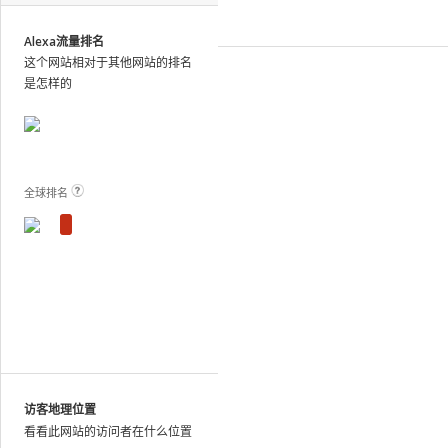
site
analytics
Alexa流量排名
and
这个网站相对于其他网站的排名
publish
是怎样的
the
results.
View Plans and Pricing
For
these
sites,
全球排名
we
show
estimated
metrics
based
on
traffic
patterns
across
the
访客地理位置
web
看看此网站的访问者在什么位置
as