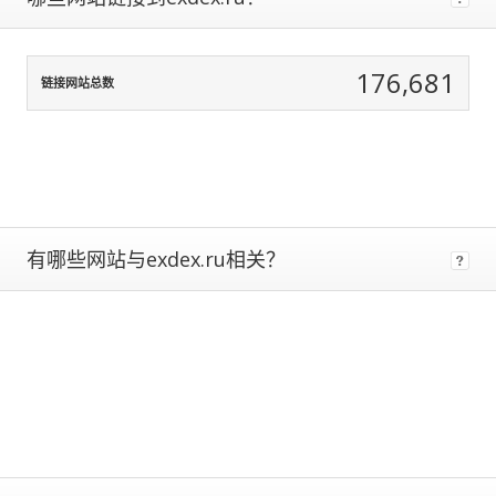
data
normalization
to
176,681
correct
链接网站总数
for
any
biases.
The
more
traffic
有哪些网站与exdex.ru相关？
a
site
gets,
the
more
data
we
have
to
calculate
estimated