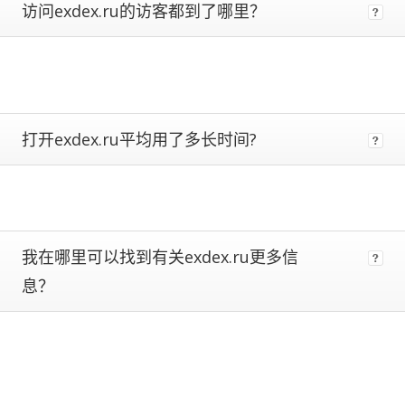
访问exdex.ru的访客都到了哪里？
metrics.
Estimates
are
more
reliable
the
closer
打开exdex.ru平均用了多长时间?
a
site
is
to
being
ranked
我在哪里可以找到有关exdex.ru更多信
#1.
Global
息？
traffic
ranks
of
100,000+
are
subject