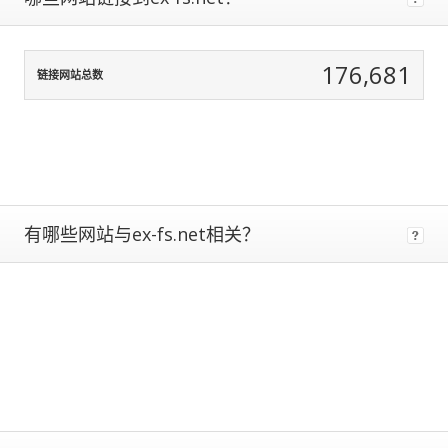
data
normalization
to
176,681
correct
链接网站总数
for
any
biases.
The
more
traffic
有哪些网站与ex-fs.net相关？
a
site
gets,
the
more
data
we
have
to
calculate
estimated