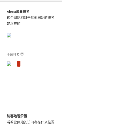
site
analytics
Alexa流量排名
and
这个网站相对于其他网站的排名
publish
是怎样的
the
results.
View Plans and Pricing
For
these
sites,
全球排名
we
show
estimated
metrics
based
on
traffic
patterns
across
the
访客地理位置
web
看看此网站的访问者在什么位置
as