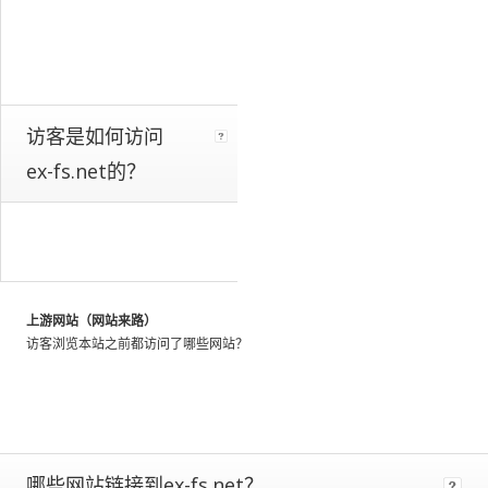
a
whole.
We
identify
these
patterns
访客是如何访问
by
ex-fs.net的？
looking
at
the
activity
of
millions
of
上游网站（网站来路）
web
访客浏览本站之前都访问了哪些网站？
users
throughout
the
world,
and
using
哪些网站链接到ex-fs.net？