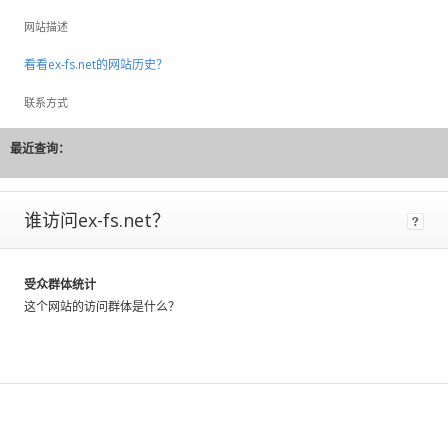
to
网站描述
large
fluctuations
看看ex-fs.net的网站历史？
and
should
联系方式
be
considered
最近查询：
rough
estimates.
谁访问ex-fs.net？
If
a
site
has
受众群体统计
Certified
这个网站的访问群体是什么？
Metrics
instead
of
estimated,
that
means