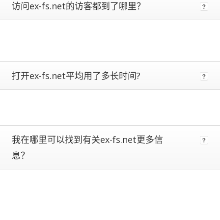
访问ex-fs.net的访客都到了哪里？
metrics.
Estimates
are
more
reliable
the
closer
打开ex-fs.net平均用了多长时间?
a
site
is
to
being
ranked
我在哪里可以找到有关ex-fs.net更多信
#1.
Global
息？
traffic
ranks
of
100,000+
are
subject