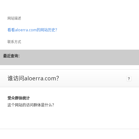
to
large
fluctuations
网站描述
and
should
看看aloerra.com的网站历史？
be
联系方式
considered
rough
estimates.
最近查询：
If
a
谁访问aloerra.com？
site
has
Certified
受众群体统计
Metrics
这个网站的访问群体是什么？
instead
of
estimated,
that
means