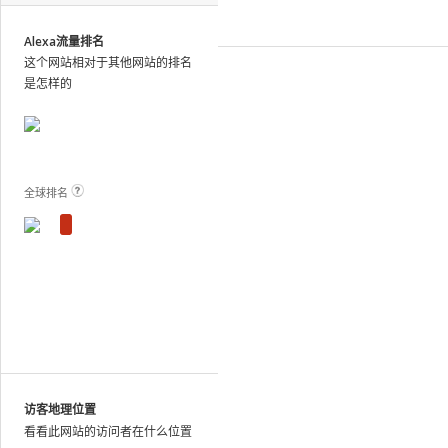
site
analytics
Alexa流量排名
and
这个网站相对于其他网站的排名
publish
是怎样的
the
results.
View Plans and Pricing
For
these
sites,
全球排名
we
show
estimated
metrics
based
on
traffic
patterns
across
the
访客地理位置
web
看看此网站的访问者在什么位置
as