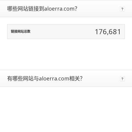
data
哪些网站链接到aloerra.com？
normalization
to
correct
for
176,681
链接网站总数
any
biases.
The
more
traffic
a
site
有哪些网站与aloerra.com相关？
gets,
the
more
data
we
have
to
calculate
estimated