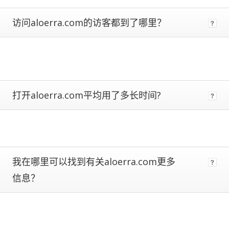
metrics.
Estimates
访问aloerra.com的访客都到了哪里？
are
more
reliable
the
closer
a
打开aloerra.com平均用了多长时间?
site
is
to
being
ranked
#1.
Global
我在哪里可以找到有关aloerra.com更多
traffic
信息？
ranks
of
100,000+
are
subject