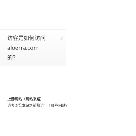
a
whole.
We
identify
these
patterns
访客是如何访问
by
aloerra.com
looking
at
的？
the
activity
of
millions
of
web
上游网站（网站来路）
users
访客浏览本站之前都访问了哪些网站？
throughout
the
world,
and
using