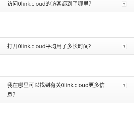
访问0link.cloud的访客都到了哪里？
metrics.
Estimates
are
more
reliable
the
closer
打开0link.cloud平均用了多长时间?
a
site
is
to
being
ranked
我在哪里可以找到有关0link.cloud更多信
#1.
Global
息？
traffic
ranks
of
100,000+
are
subject