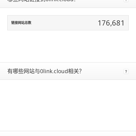
data
normalization
to
176,681
correct
链接网站总数
for
any
biases.
The
more
traffic
有哪些网站与0link.cloud相关？
a
site
gets,
the
more
data
we
have
to
calculate
estimated