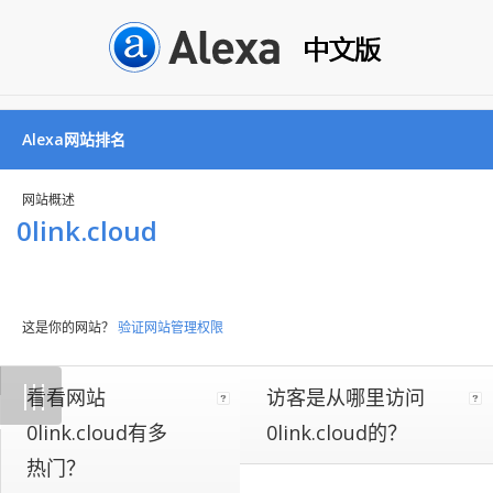
Alexa网站排名
网站概述
0link.cloud
这是你的网站？
验证网站管理权限
Not
|
|
|
看看网站
访客是从哪里访问
all
websites
0link.cloud有多
0link.cloud的？
implement
热门？
our
on-