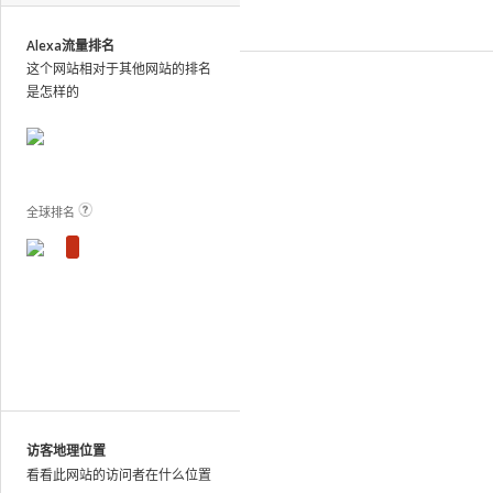
site
analytics
Alexa流量排名
and
这个网站相对于其他网站的排名
publish
是怎样的
the
results.
View Plans and Pricing
For
these
sites,
全球排名
we
show
estimated
metrics
based
on
traffic
patterns
across
the
访客地理位置
web
看看此网站的访问者在什么位置
as