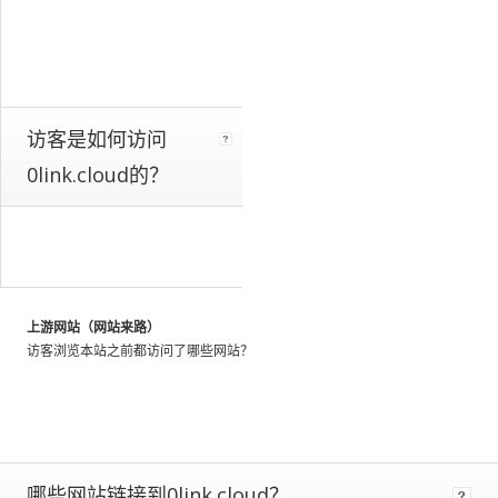
a
whole.
We
identify
these
patterns
访客是如何访问
by
0link.cloud的？
looking
at
the
activity
of
millions
of
上游网站（网站来路）
web
访客浏览本站之前都访问了哪些网站？
users
throughout
the
world,
and
using
哪些网站链接到0link.cloud？