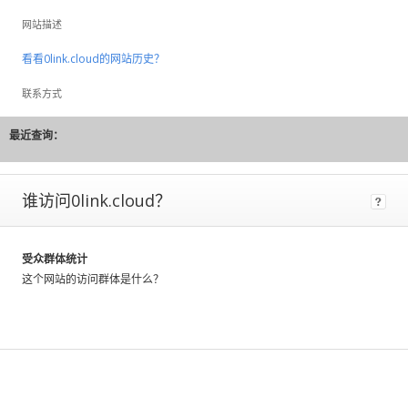
to
网站描述
large
fluctuations
看看0link.cloud的网站历史？
and
should
联系方式
be
considered
最近查询：
rough
estimates.
谁访问0link.cloud？
If
a
site
has
受众群体统计
Certified
这个网站的访问群体是什么？
Metrics
instead
of
estimated,
that
means